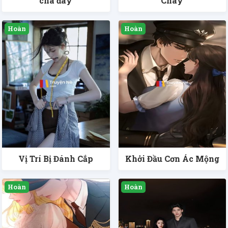
cha đây
Cháy
Vị Trí Bị Đánh Cắp
Khởi Đầu Cơn Ác Mộng