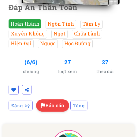
Đáp Án Thần Toán
Hoàn thành
Ngôn Tình
Tâm Lý
Xuyên Không
Ngọt
Chữa Lành
Hiện Đại
Ngược
Học Đường
(6/6)
27
27
chương
lượt xem
theo dõi
Báo cáo
Đăng ký
Tặng