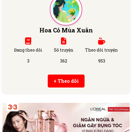
Hoa Cỏ Mùa Xuân
Đang theo dõi
Số truyện
Theo dõi truyện
3
362
953
+ Theo dõi