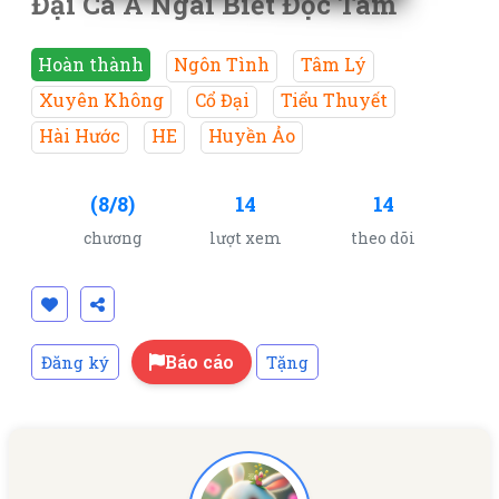
Đại Ca À Ngài Biết Đọc Tâm
Hoàn thành
Ngôn Tình
Tâm Lý
Xuyên Không
Cổ Đại
Tiểu Thuyết
Hài Hước
HE
Huyền Ảo
(8/8)
14
14
chương
lượt xem
theo dõi
Báo cáo
Đăng ký
Tặng