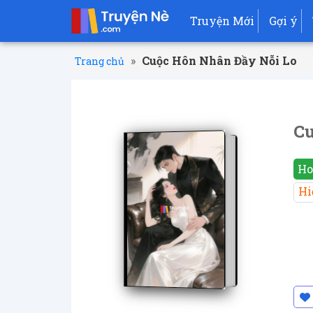
Truyện Mới
Gợi ý
»
Cuộc Hôn Nhân Đầy Nỗi Lo
Trang chủ
Cu
Ho
Hi