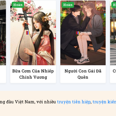
Bữa Cơm Của Nhiếp
Người Con Gái Đã
C
Chính Vương
Quên
ng đầu Việt Nam, với nhiều
truyện tiên hiệp
,
truyện kiế