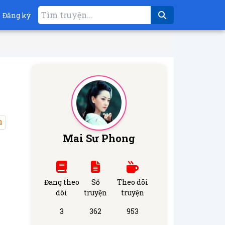
Đăng ký
h
Mai Sư Phong
Đang theo
Số
Theo dõi
dõi
truyện
truyện
3
362
953