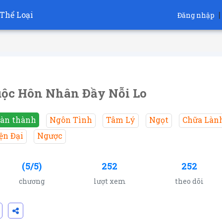
Thể Loại
|
Đăng nhập
ộc Hôn Nhân Đầy Nỗi Lo
àn thành
Ngôn Tình
Tâm Lý
Ngọt
Chữa Làn
ện Đại
Ngược
(5/5)
252
252
chương
lượt xem
theo dõi