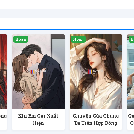
ơng
Khi Em Gái Xuất
Chuyện Của Chúng
Qu
Hiện
Ta Trên Hợp Đồng
Q