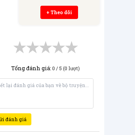
+ Theo dõi
★
★
★
★
★
Tổng đánh giá:
0 / 5 (0 lượt)
ửi đánh giá