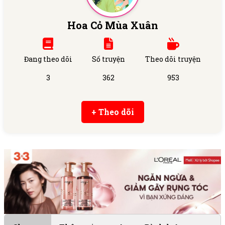
Hoa Cỏ Mùa Xuân
Đang theo dõi
Số truyện
Theo dõi truyện
3
362
953
+ Theo dõi