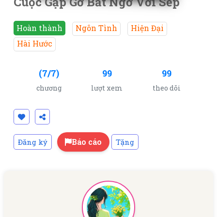
Cuộc Gặp Gỡ Bất Ngờ Với Sếp
Hoàn thành
Ngôn Tình
Hiện Đại
Hài Hước
(7/7)
99
99
chương
lượt xem
theo dõi
Báo cáo
Đăng ký
Tặng