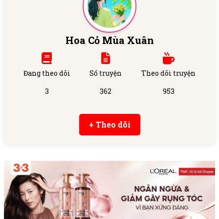
Hoa Cỏ Mùa Xuân
Đang theo dõi
Số truyện
Theo dõi truyện
3
362
953
+ Theo dõi