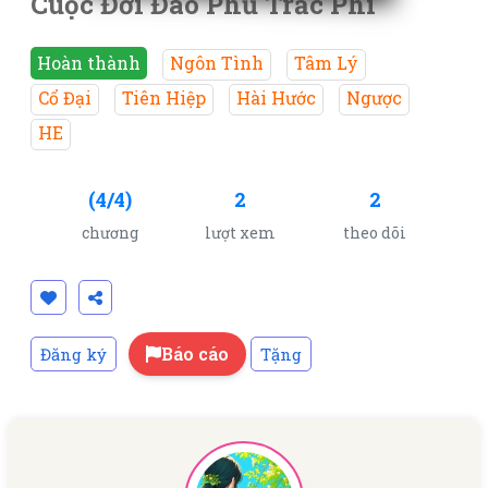
Cuộc Đời Đao Phủ Trắc Phi
Hoàn thành
Ngôn Tình
Tâm Lý
Cổ Đại
Tiên Hiệp
Hài Hước
Ngược
HE
(4/4)
2
2
chương
lượt xem
theo dõi
Báo cáo
Đăng ký
Tặng