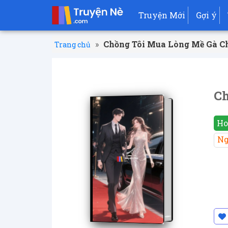
Truyện Mới
Gợi ý
»
Chồng Tôi Mua Lòng Mề Gà C
Trang chủ
Ch
Ho
Ng