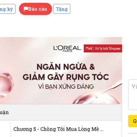
Báo cáo
ng ký
Tặng
luận
G
Chương 5 - Chồng Tôi Mua Lòng Mề Gà Cho Ai