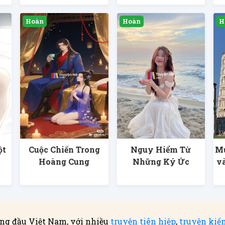
ột
Cuộc Chiến Trong
Nguy Hiểm Từ
Mư
Hoàng Cung
Những Ký Ức
v
ng đầu Việt Nam, với nhiều
truyện tiên hiệp
,
truyện kiế