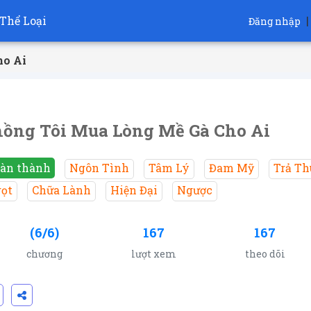
Thể Loại
|
Đăng nhập
ho Ai
ồng Tôi Mua Lòng Mề Gà Cho Ai
àn thành
Ngôn Tình
Tâm Lý
Đam Mỹ
Trả Th
ọt
Chữa Lành
Hiện Đại
Ngược
(6/6)
167
167
chương
lượt xem
theo dõi