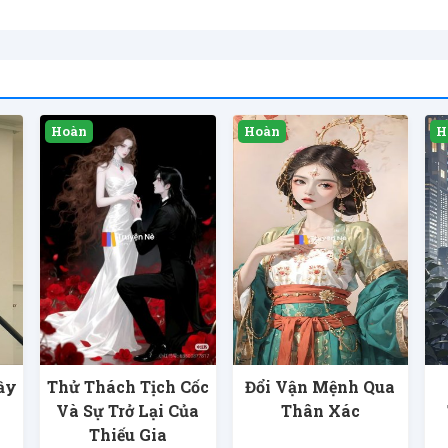
ầy
Thử Thách Tịch Cốc
Đổi Vận Mệnh Qua
Và Sự Trở Lại Của
Thân Xác
Thiếu Gia