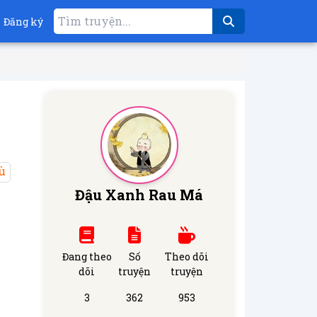
Đăng ký
ù
Đậu Xanh Rau Má
Đang theo
Số
Theo dõi
dõi
truyện
truyện
3
362
953