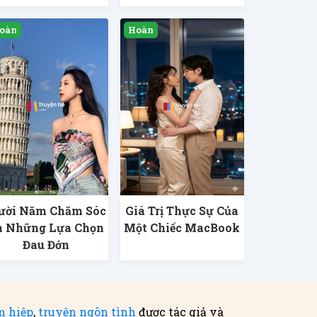
ời Năm Chăm Sóc
Giá Trị Thực Sự Của
à Những Lựa Chọn
Một Chiếc MacBook
Đau Đớn
m hiệp
,
truyện ngôn tình
được tác giả và