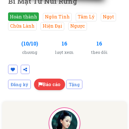
Bí Mật Từ Núi Rừng
Hoàn thành
Ngôn Tình
Tâm Lý
Ngọt
Chữa Lành
Hiện Đại
Ngược
(10/10)
16
16
chương
lượt xem
theo dõi
Báo cáo
Đăng ký
Tặng