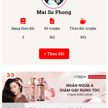
Mai Sư Phong
Đang theo dõi
Số truyện
Theo dõi truyện
3
362
953
+ Theo dõi