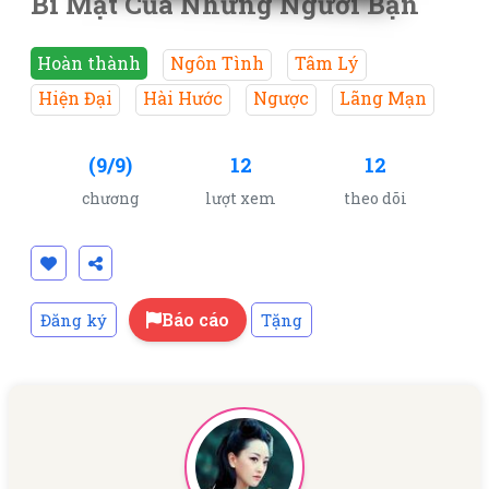
Bí Mật Của Những Người Bạn
Hoàn thành
Ngôn Tình
Tâm Lý
Hiện Đại
Hài Hước
Ngược
Lãng Mạn
(9/9)
12
12
chương
lượt xem
theo dõi
Báo cáo
Đăng ký
Tặng