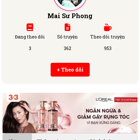
Mai Sư Phong
Đang theo dõi
Số truyện
Theo dõi truyện
3
362
953
+ Theo dõi