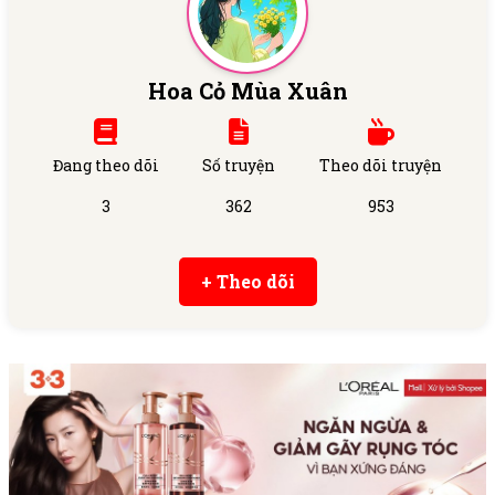
Hoa Cỏ Mùa Xuân
Đang theo dõi
Số truyện
Theo dõi truyện
3
362
953
+ Theo dõi