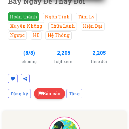
Bảy Ngày Để Thay Đổi
Hoàn thành
Ngôn Tình
Tâm Lý
Xuyên Không
Chữa Lành
Hiện Đại
Ngược
HE
Hệ Thống
(8/8)
2,205
2,205
chương
lượt xem
theo dõi
Báo cáo
Đăng ký
Tặng