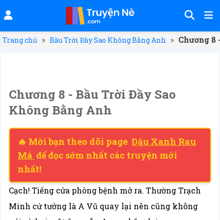
»
»
Chương 8 
Trang chủ
Bầu Trời Đầy Sao Không Bằng Anh
Chương 8 - Bầu Trời Đầy Sao
Không Bằng Anh
🔥 Mời bạn theo dõi page
Đậu Xanh Rau
Má
để đọc sớm nhất các truyện mới
nhất!
Cạch! Tiếng cửa phòng bệnh mở ra. Thường Trạch
Minh cứ tưởng là A Vũ quay lại nên cũng không