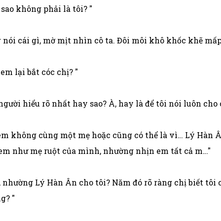
 sao không phải là tôi? "
ói cái gì, mờ mịt nhìn cô ta. Đôi môi khô khốc khẽ mấ
 em lại bắt cóc chị? "
người hiểu rõ nhất hay sao? À, hay là để tôi nói luôn cho c
với em không cùng một mẹ hoặc cũng có thể là vì… Lý Hàn 
em như mẹ ruột của mình, nhường nhịn em tất cả m…"
ì, nhường Lý Hàn Ân cho tôi? Năm đó rõ ràng chị biết tô
g? "