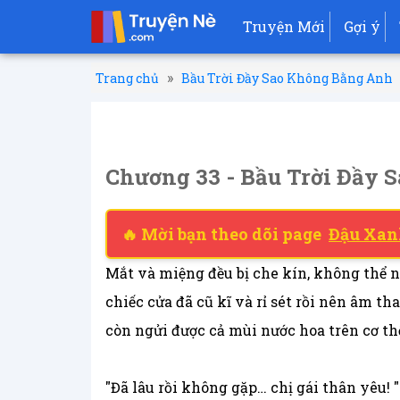
Truyện Mới
Gợi ý
»
Trang chủ
Bầu Trời Đầy Sao Không Bằng Anh
Chương 33 - Bầu Trời Đầy
🔥 Mời bạn theo dõi page
Đậu Xan
Mắt và miệng đều bị che kín, không thể 
chiếc cửa đã cũ kĩ và rỉ sét rồi nên âm t
còn ngửi được cả mùi nước hoa trên cơ th
"Đã lâu rồi không gặp… chị gái thân yêu! "