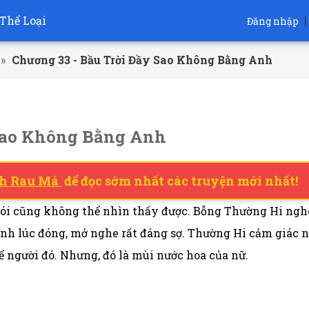
Thể Loại
|
Đăng nhập
»
Chương 33 - Bầu Trời Đầy Sao Không Bằng Anh
 Sao Không Bằng Anh
h Rau Má
để đọc sớm nhất các truyện mới nhất!
nói cũng không thể nhìn thấy được. Bỗng Thường Hi ngh
hanh lúc đóng, mở nghe rất đáng sợ. Thường Hi cảm giác 
ể người đó. Nhưng, đó là mùi nước hoa của nữ.