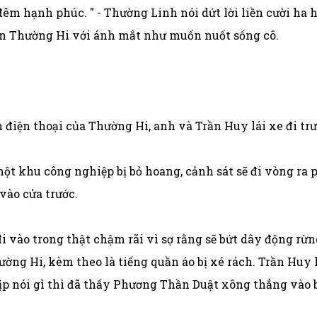
t đêm hạnh phúc. " - Thường Linh nói dứt lời liền cười ha
ìn Thường Hi với ánh mắt như muốn nuốt sống cô.
n điện thoại của Thường Hi, anh và Trần Huy lái xe đi tr
ột khu công nghiệp bị bỏ hoang, cảnh sát sẽ đi vòng ra ph
vào cửa trước.
đi vào trong thật chậm rãi vì sợ rằng sẽ bứt dây động rừ
ường Hi, kèm theo là tiếng quần áo bị xé rách. Trần Hu
p nói gì thì đã thấy Phương Thần Duật xông thẳng vào bên