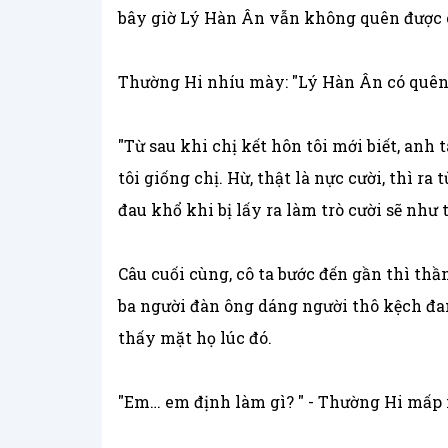
bây giờ Lý Hàn Ân vẫn không quên được c
Thường Hi nhíu mày: "Lý Hàn Ân có quên 
"Từ sau khi chị kết hôn tôi mới biết, anh 
tôi giống chị. Hừ, thật là nực cười, thì r
đau khổ khi bị lấy ra làm trò cười sẽ như t
Câu cuối cùng, cô ta bước đến gần thì thầ
ba người đàn ông dáng người thô kệch đang
thấy mặt họ lúc đó.
"Em… em định làm gì? " - Thường Hi mấp