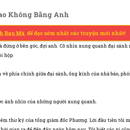
 Sao Không Bằng Anh
h Rau Má
để đọc sớm nhất các truyện mới nhất!
đứng ở bên góc, đợi anh. Cô nhìn xung quanh đại sảnh m
ồi hộp.
về phía chính giữa đại sảnh, ống kính của nhà báo, phó
ược ánh nhìn của những người xung quanh.
 kiêm thư ký của tổng giám đốc Phương. Lời đầu tiên tôi m
thời gian ra để đến đây ngày hôm nay. Tôi biết các vị cũ