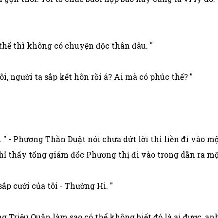
hư thế thì không có chuyện độc thân đâu. "
hôi, người ta sắp kết hôn rồi á? Ai mà có phúc thế? "
" - Phương Thần Duật nói chưa dứt lời thì liền đi vào m
ỉ thấy tổng giám đốc Phương thị đi vào trong dẫn ra một
sắp cưới của tôi - Thường Hi. "
ng Triệu Quân làm sao có thể không biết đó là ai được, a