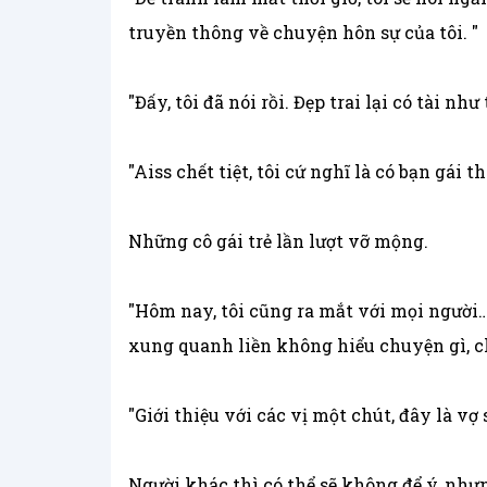
truyền thông về chuyện hôn sự của tôi. "
"Đấy, tôi đã nói rồi. Đẹp trai lại có tài n
"Aiss chết tiệt, tôi cứ nghĩ là có bạn gái t
Những cô gái trẻ lần lượt vỡ mộng.
"Hôm nay, tôi cũng ra mắt với mọi người… 
xung quanh liền không hiểu chuyện gì, ch
"Giới thiệu với các vị một chút, đây là vợ 
Người khác thì có thể sẽ không để ý, như