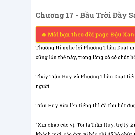
Chương 17 - Bầu Trời Đầy
🔥 Mời bạn theo dõi page
Đậu Xan
Thường Hi nghe lời Phương Thần Duật mà 
cũng lớn thế này, trong lòng cô có chút h
Thấy Trần Huy và Phương Thần Duật tiến 
người.
Trần Huy vừa lên tiếng thì đã thu hút đ
"Xin chào các vị. Tôi là Trần Huy, trợ lý
khách mời, các đơn vị báo chí đã bỏ chút 