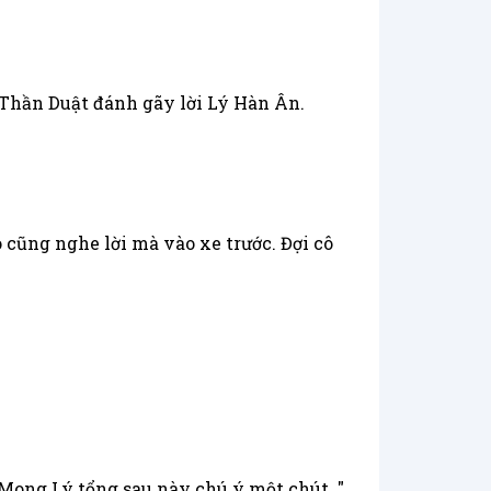
g Thần Duật đánh gãy lời Lý Hàn Ân.
 cũng nghe lời mà vào xe trước. Đợi cô
. Mong Lý tổng sau này chú ý một chút. "