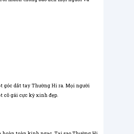
ột góc dắt tay Thường Hi ra. Mọi người
 cô gái cực kỳ xinh đẹp.
nh hoàn toàn kinh ngạc. Tại sao Thường Hi