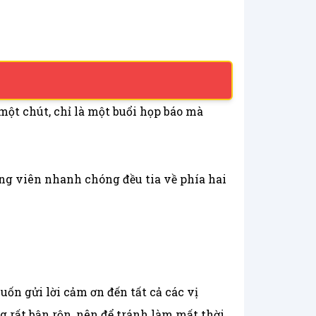
ột chút, chỉ là một buổi họp báo mà
ng viên nhanh chóng đều tia về phía hai
uốn gửi lời cảm ơn đến tất cả các vị
ng rất bận rộn, nên để tránh làm mất thời