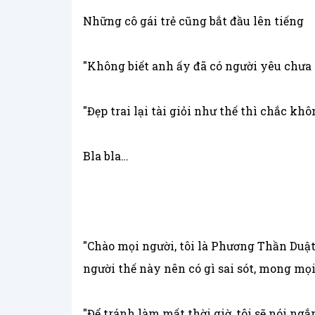
Những cô gái trẻ cũng bắt đầu lên tiếng
"Không biết anh ấy đã có người yêu chưa n
"Đẹp trai lại tài giỏi như thế thì chắc kh
Bla bla…
"Chào mọi người, tôi là Phương Thần Duật
người thế này nên có gì sai sót, mong mọi
"Để tránh làm mất thời giờ, tôi sẽ nói ng