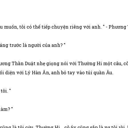
ếu muốn, tôi có thể tiếp chuyện riêng với anh. " - Phươn
áng trước là người của anh? "
Phương Thần Duật nhẹ giọng nói với Thường Hi một câu, cô
đối diện với Lý Hàn Ân, anh bỏ tay vào túi quần Âu.
tôi. "
làm? "
 cũng là tôi cứu. Thường Hi… cô ấy cũng sắp là vợ tôi rồi