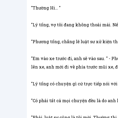
"Thường Hi… "
"Lý tổng, vợ tôi đang không thoải mái. N
"Phương tổng, chẳng lẽ luật sư xử kiện th
"Em vào xe trước đi, anh sẽ vào sau. " - 
lên xe, anh mới đi về phía trước mũi xe, 
"Lý tổng có chuyện gì cứ trực tiếp nói với 
"Có phải tất cả mọi chuyện đều là do anh 
"Phải, luật sư cũng là tôi mời. Thường thị