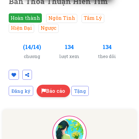
Bản Thỏa Thuận Hiến Tim
Hoàn thành
Ngôn Tình
Tâm Lý
Hiện Đại
Ngược
(14/14)
134
134
chương
lượt xem
theo dõi
Báo cáo
Đăng ký
Tặng