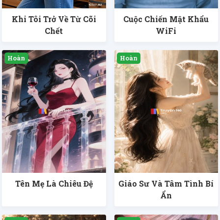
Khi Tôi Trở Về Từ Cõi
Cuộc Chiến Mật Khẩu
Chết
WiFi
Tên Mẹ Là Chiêu Đệ
Giáo Sư Và Tâm Tình Bí
Ẩn