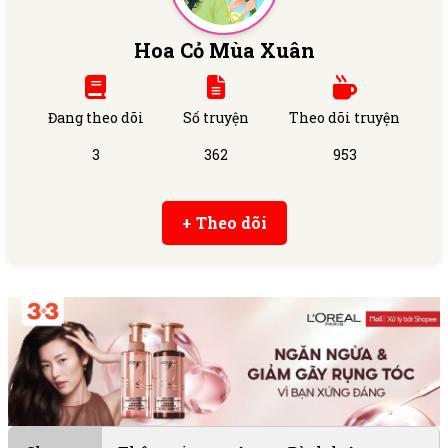
Hoa Cỏ Mùa Xuân
Đang theo dõi
Số truyện
Theo dõi truyện
3
362
953
+ Theo dõi