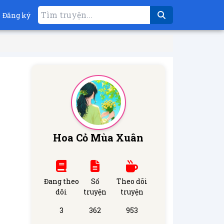
Đăng ký
Hoa Cỏ Mùa Xuân
Đang theo
Số
Theo dõi
dõi
truyện
truyện
3
362
953