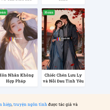
Hôn Nhân Không
Chiếc Chén Lưu Ly
Hợp Pháp
và Nỗi Đau Tình Yêu
m hiệp
,
truyện ngôn tình
được tác giả và