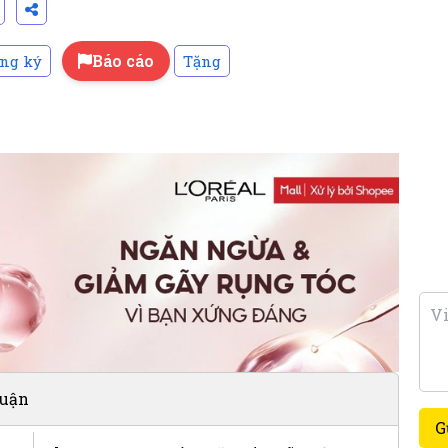
Báo cáo
ng ký
Tặng
luận
G