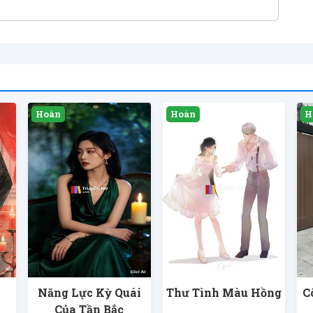
Năng Lực Kỳ Quái
Thư Tình Màu Hồng
C
Của Tần Bắc