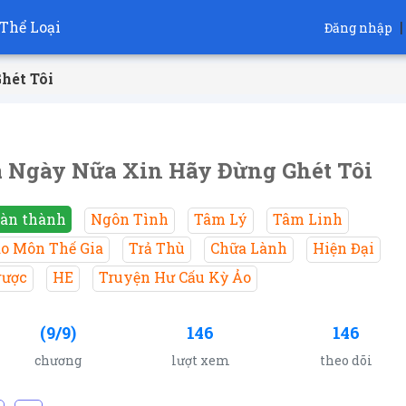
Thể Loại
|
Đăng nhập
hét Tôi
 Ngày Nữa Xin Hãy Đừng Ghét Tôi
àn thành
Ngôn Tình
Tâm Lý
Tâm Linh
o Môn Thế Gia
Trả Thù
Chữa Lành
Hiện Đại
ược
HE
Truyện Hư Cấu Kỳ Ảo
(9/9)
146
146
chương
lượt xem
theo dõi