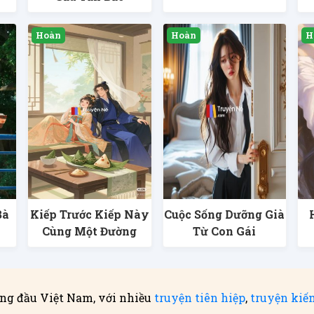
Bà
Kiếp Trước Kiếp Này
Cuộc Sống Dưỡng Già
Cùng Một Đường
Từ Con Gái
ng đầu Việt Nam, với nhiều
truyện tiên hiệp
,
truyện kiế