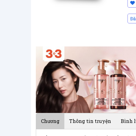
Đă
Chương
Thông tin truyện
Bình 