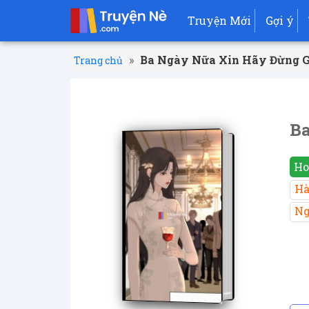
Truyện Mới
Gợi ý
»
Ba Ngày Nữa Xin Hãy Đừng G
Trang chủ
Ba
Ho
Hà
Ng