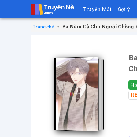
Truyện Mới
Gợi ý
»
Ba Năm Gả Cho Người Chồng K
Trang chủ
Ba
Ch
Ho
H