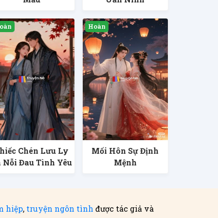
hiếc Chén Lưu Ly
Mối Hôn Sự Định
 Nỗi Đau Tình Yêu
Mệnh
m hiệp
,
truyện ngôn tình
được tác giả và