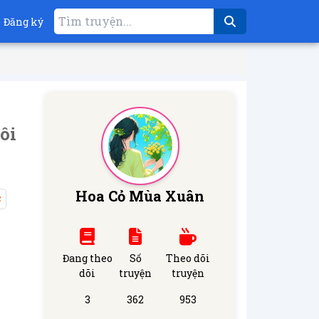
Đăng ký
ôi
Hoa Cỏ Mùa Xuân
c
Đang theo
Số
Theo dõi
dõi
truyện
truyện
3
362
953