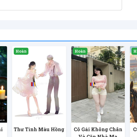
i
Thư Tình Màu Hồng
Cô Gái Không Chân
C
Và Căn Nhà Ma