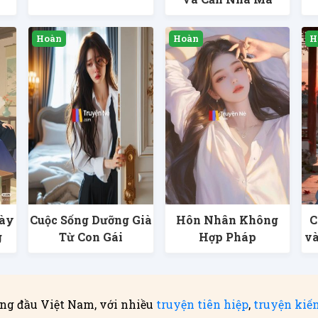
Này
Cuộc Sống Dưỡng Già
Hôn Nhân Không
C
g
Từ Con Gái
Hợp Pháp
và
ng đầu Việt Nam, với nhiều
truyện tiên hiệp
,
truyện kiế