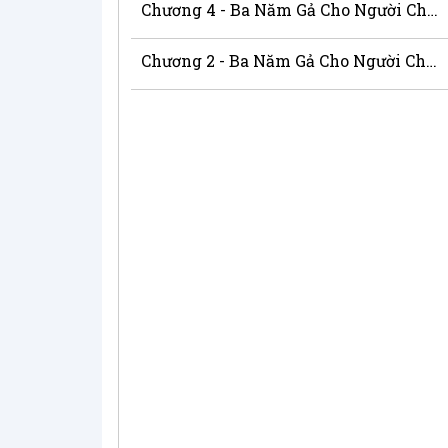
Chương 4 - Ba Năm Gả Cho Người Chồng Kỹ Tính Tôi Chỉ Là Người Đóng Vài Tiết Kiệm
Chương 2 - Ba Năm Gả Cho Người Chồng Kỹ Tính Tôi Chỉ Là Người Đóng Vài Tiết Kiệm