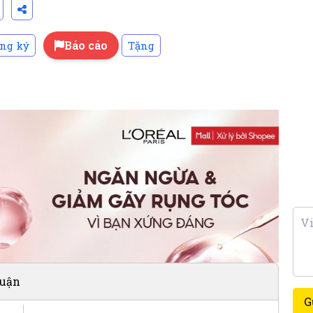
Báo cáo
ng ký
Tặng
luận
G