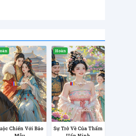
uộc Chiến Với Bảo
Sự Trở Về Của Thẩm
Mẫu
Uẩn Ninh