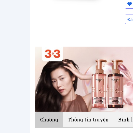
Đă
Chương
Thông tin truyện
Bình 