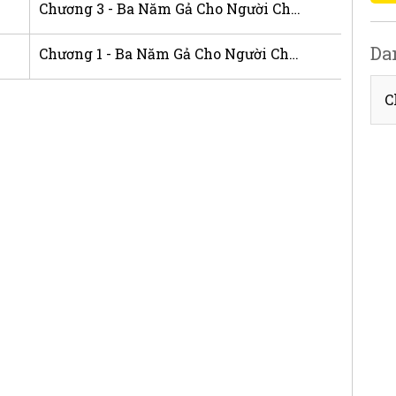
Chương 3 - Ba Năm Gả Cho Người Chồng Kỹ Tính Tôi Chỉ Là Người Đóng Vài Tiết Kiệm
Da
Chương 1 - Ba Năm Gả Cho Người Chồng Kỹ Tính Tôi Chỉ Là Người Đóng Vài Tiết Kiệm
C