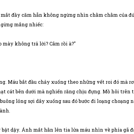
 mắt đầy căm hẫn không ngừng nhìn chằm chằm của đứa 
ngừng mắng nhiếc:
 mày không trả lời? Câm rồi à?"
ng. Máu bắt đầu chảy xuống theo những vết roi đó mà rơ
hạt cát bên dưới mà nghiến răng chịu đựng. Mồ hôi trên t
buông lỏng sợi dây xuống sau đó bước đi loạng choạng 
lành.
bật dậy. Ánh mắt hằn lên tia lửa máu nhìn về phía gã đ