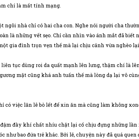
ậm chí là mất tính mạng.
t ngôi nhà chỉ có hai cha con. Nghe nói người cha thườ
toàn là những vết sẹo. Chỉ cần nhìn vào ánh mắt đã biết
 một gia đình trọn vẹn thế mà lại chịu cảnh vừa nghèo lạ
liên tục dùng roi da quất mạnh lên lưng, thậm chí là lê
 gương mặt cũng khá anh tuấn thế mà lòng dạ lại vô cùn
ỉ có việc lăn lê bò lết để xin ăn mà cũng làm không xon
 đậm đầy khí chất nhíu chặt lại cố chịu đựng những lần 
c như bao đứa trẻ khác. Bởi lẽ, chuyện này đã quá quen đ