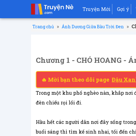
Truyện Mới
Gợi ý
»
»
C
Trang chủ
Ánh Dương Giữa Bầu Trời Đen
Chương 1 - CHÓ HOANG - Á
🔥 Mời bạn theo dõi page
Đậu Xan
Trong một khu phố nghèo nàn, khắp nơi 
đèn chiếu rọi lối đi.
Hầu hết các người dân nơi đây sống tron
buổi sáng thì tìm kế sinh nhai, tối đến c