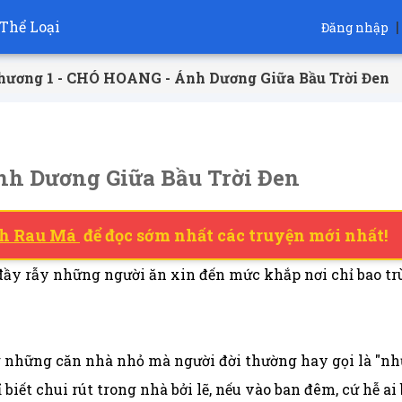
Thể Loại
|
Đăng nhập
hương 1 - CHÓ HOANG - Ánh Dương Giữa Bầu Trời Đen
nh Dương Giữa Bầu Trời Đen
h Rau Má
để đọc sớm nhất các truyện mới nhất!
đầy rẫy những người ăn xin đến mức khắp nơi chỉ bao t
g những căn nhà nhỏ mà người đời thường hay gọi là "nhữ
hỉ biết chui rút trong nhà bởi lẽ, nếu vào ban đêm, cứ hễ